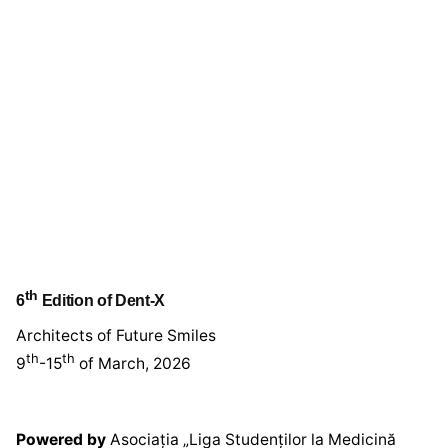
th
6
Edition of Dent-X
Architects of Future Smiles
th
th
9
-15
of March, 2026
Powered by
Asociația „Liga Studenților la Medicină