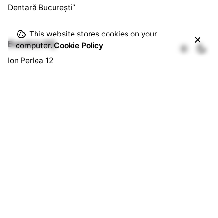
Dentară București”
This website stores cookies on your
Bussines HQ.
computer.
Cookie Policy
Ion Perlea 12
București, Sector 1
Social HQ.
Splaiul Independenței 290
Cămin U3, Cam. 103
București, Sector 6
Quick Links.